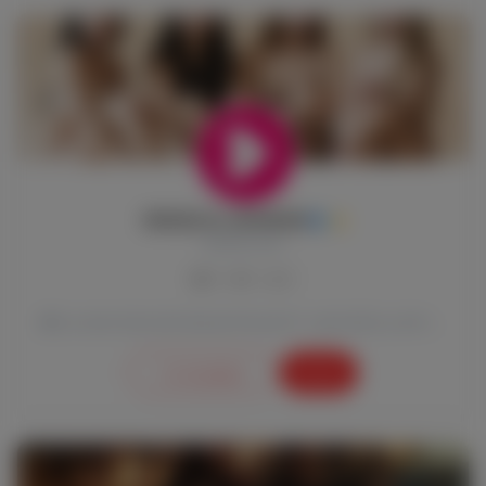
DIOSAS AL DESNUDO
@alDesnudo
0
0
0
👄 La cara más atrevida de DiosasTv: episodios y entrevistas #AlDesnudo y #SinCensura con tus diosas...
Ir a la página
Gratis