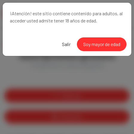
¡Atención! este sitio contiene contenido para adultos, al
acceder usted admite tener 18 años de edad.
Podcasts - Creadores con
Salir
Soy mayor de edad
suscripciones gratuita
Creadores en esta categoría
Filtrar por
Categorías