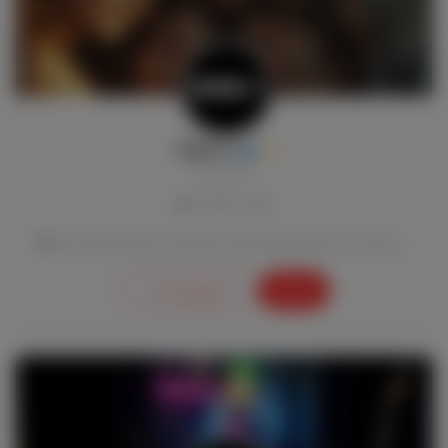
ORGÍATV
@orgiatv
0
0
0
🖤 Conversaciones picantes, libertad sexual y un toque de irreverencia. Esto es OrgíaTV. ― Conducid...
Ir a la página
Gratis